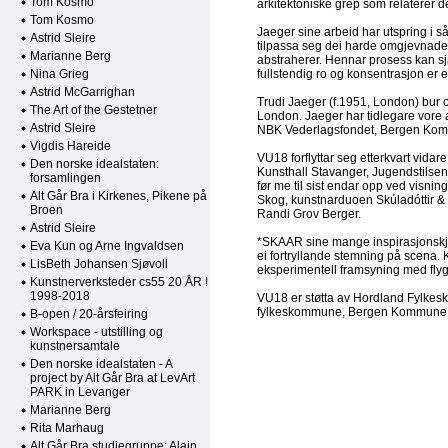
Tom Kosmo
arkitektoniske grep som relaterer d
Tom Kosmo
Jaeger sine arbeid har utspring i 
Astrid Sleire
tilpassa seg dei harde omgjevnadene
Marianne Berg
abstraherer. Hennar prosess kan s
Nina Grieg
fullstendig ro og konsentrasjon er e
Astrid McGarrighan
Trudi Jaeger (f.1951, London) bur o
The Art of the Gestetner
London. Jaeger har tidlegare vore a
Astrid Sleire
NBK Vederlagsfondet, Bergen Komm
Vigdis Hareide
VU18 forflyttar seg etterkvart vid
Den norske idealstaten:
Kunsthall Stavanger, Jugendstilse
forsamlingen
før me til sist endar opp ved visni
Alt Går Bra i Kirkenes, Pikene på
Skog, kunstnarduoen Skúladóttir &
Broen
Randi Grov Berger.
Astrid Sleire
*SKAAR sine mange inspirasjonskjel
Eva Kun og Arne Ingvaldsen
ei fortryllande stemning på scena. 
LisBeth Johansen Sjøvoll
eksperimentell framsyning med flyge
Kunstnerverksteder cs55 20 ÅR !
1998-2018
VU18 er støtta av Hordland Fylk
fylkeskommune, Bergen Kommune og
B-open / 20-årsfeiring
Workspace - utstilling og
kunstnersamtale
Den norske idealstaten - A
project by Alt Går Bra at LevArt
PARK in Levanger
Marianne Berg
Rita Marhaug
Alt Går Bra studiegruppe: Alain