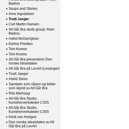
Badiou
Soups and Stories
Arne Ingvaldsen
Trudi Jaeger
Carl Martin Hansen
Alt Går Bra study group: Alain
Badiou
Astrid McGarrighan
Karina Presttun
Tom Kosmo
Tom Kosmo
Alt Går Bra presenterer Den
norske idealstaten
Alt Går Bra på LevArt (Levanger)
Trudi Jaeger
Astrid Sleire
Samtaler som våpen og bilder
som skjold av Alt Går Bra
Rita Marhaug
Alt Går Bra Studio,
Kunstnerverksteder CS55
Alt Går Bra Studio,
Kunstnerverksteder CS55
Kirsti van Hoegee
Den norske idealstaten av Alt
Går Bra på LevArt