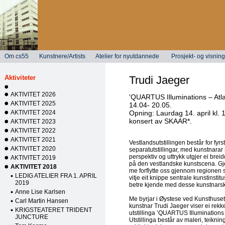
Om cs55
Kunstnere/Artists
Atelier for nyutdannede
Prosjekt- og visni
Aktiviteter
Trudi Jaeger
AKTIVITET 2026
'QUARTUS Illuminations – Atlas
AKTIVITET 2025
14.04- 20.05.
AKTIVITET 2024
Opning: Laurdag 14. april kl.
konsert av SKAAR*.
AKTIVITET 2023
AKTIVITET 2022
AKTIVITET 2021
Vestlandsutstillingen består for fyr
AKTIVITET 2020
separatutstillingar, med kunstnara
perspektiv og uttrykk utgjer ei brei
AKTIVITET 2019
på den vestlandske kunstscena. Gj
AKTIVITET 2018
me forflytte oss gjennom regionen si
LEDIG ATELIER FRA 1. APRIL
vitje eit knippe sentrale kunstinstit
2019
betre kjende med desse kunstnars
Anne Lise Karlsen
Me byrjar i Øystese ved Kunsthuse
Carl Martin Hansen
kunstnar Trudi Jaeger viser ei rekk
KRIGSTEATERET TRIDENT
utstillinga ’QUARTUS Illuminations – 
JUNCTURE
Utstillinga består av maleri, teikning