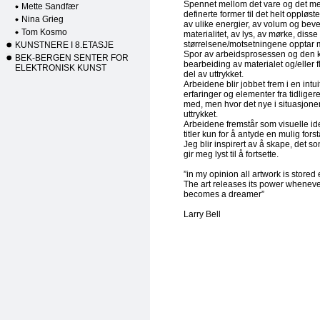
Spennet mellom det vare og det mer 
Mette Sandfær
definerte former til det helt oppløs
Nina Grieg
av ulike energier, av volum og bev
Tom Kosmo
materialitet, av lys, av mørke, disse
størrelsene/motsetningene opptar 
KUNSTNERE I 8.ETASJE
Spor av arbeidsprosessen og den 
BEK-BERGEN SENTER FOR
bearbeiding av materialet og/eller f
ELEKTRONISK KUNST
del av uttrykket.
Arbeidene blir jobbet frem i en intu
erfaringer og elementer fra tidligere
med, men hvor det nye i situasjone
uttrykket.
Arbeidene fremstår som visuelle id
titler kun for å antyde en mulig fors
Jeg blir inspirert av å skape, det s
gir meg lyst til å fortsette.
”in my opinion all artwork is stored
The art releases its power wheneve
becomes a dreamer”
Larry Bell