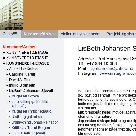
Om cs55
Kunstnere/Artists
Atelier for nyutdannede
Prosjekt- og visn
Kunstnere/Artists
LisBeth Johansen S
KUNSTNERE I 2.ETASJE
KUNSTNERE I 3.ETASJE
Adresse : Prof Hansteensgt.
Tlf : +47 934 10 388
KUNSTNERE I 4.ETASJE
Mail :
lisjohansen@yahoo.no
Anne Lise Karlsen
Instagram:
www.instagram.com/
Caroline Kierulf
David A. Rios
Ingrid Bjørnseth
LisBeth Johansen Sjøvoll
Som kunstner arbeider jeg med tegn
skulptur, og sentralt i mine prosjekt
•
fra galleri skrova
forholdet mellom disse mediene. O
•
fra utstilling galleri lille
todimensjonale til det romlige og sk
kabelvåg
virkemidler.
•
fra galleri christinegaard
Mitt formspråk heller mot det abstr
elementer fra naturen.
•
Utstilling galleri se
Jeg ønsker å skape taktile og romli
•
Utsmykning Jonas Reinsgt.4
helt lar seg definere, å skape utryk
•
Kritikk av Trond Borgen
fenomener som er både flyktige, kraf
•
CV LisBeth J Sjøvoll
blir undersøkt.